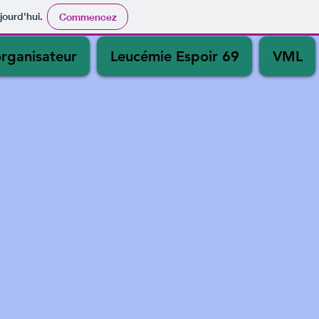
jourd'hui.
Commencez
organisateur
Leucémie Espoir 69
VML